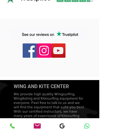
Oavsett om det är stökigt vatten eller rena
vågor bidrar brädan till ett jämnt flyt i
svängarna och en smidig känsla i
åkningen.
Ladda kanten
Det går att bygga upp tryck i kanten och
behålla grepp inför större hopp. Det finns
ingen direkt anledning att byta bräda för
att satsa på höjd.
En ny spelplan
Havet kan upplevas som en lekplats där
fler linjer och kombinationer blir möjliga.
Detta är det som kallas “Snackpacking”.
WING AND KITE CENTER
We provide high quality Wingsurfing,
Wingfoiling and Kitesurfing equipment for
everyone. Feel free to talk to us and we
will find the equipment that suits you best.
With our certified instructors, we have
many years of experience of Kitesurfing
courses in Sweden. We promote a
teaching style that is both intuitive and
adapted to each student's needs and
development.