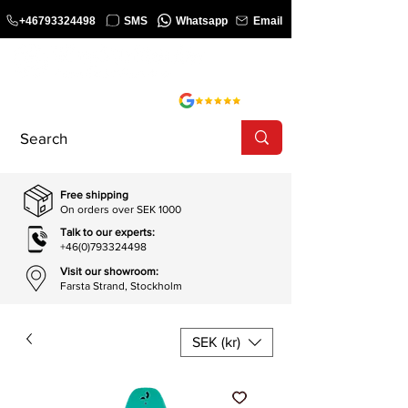
+46793324498
SMS
Whatsapp
Email
COURSE
SHOP
Free shipping
On orders over SEK 1000
Talk to our experts:
+46(0)793324498
Visit our showroom:
Farsta Strand, Stockholm
SEK (kr)